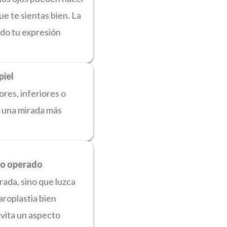
e te sientas bien. La
ndo tu expresión
piel
ores, inferiores o
s una mirada más
 no operado
rada, sino que luzca
aroplastia bien
evita un aspecto