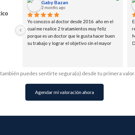
Gaby Bazan
2 months ago
tico
Yo conozco al doctor desde 2016  año en el 
E
cual me realice 2 tratamientos muy feliz 
r
porque es un doctor que le gusta hacer buen 
M
su trabajo y lograr el objetivo sin el mayor 
D
daño, además que habla siempre con la verdad 
d
y realidad de lo que pasará. Posterior y años 
a
después por haber pasado cancer de mamá me 
i
realizo mi reconstrucción y aunque nos faltan 
c
también puedes sentirte segura(o) desde tu primera valor
detalles estoy contenta con ello me revivió 
i
mi seguridad y agradezco a Duis haberlo 
m
Agendar mi valoración ahora
conocido
D
.
c
a
p
c