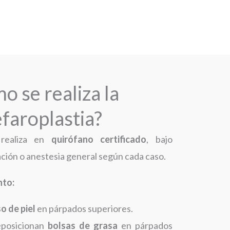
o se realiza la
efaroplastia?
 realiza en
quirófano certificado
, bajo
ación o anestesia general según cada caso.
nto:
o de piel
en párpados superiores.
eposicionan
bolsas de grasa
en párpados