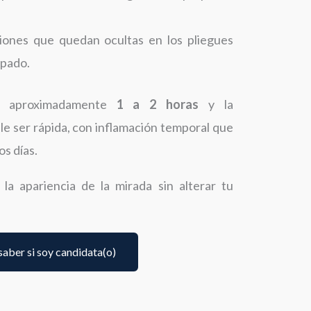
isiones que quedan ocultas en los pliegues
rpado.
ra aproximadamente
1 a 2 horas
y la
ele ser rápida, con inflamación temporal que
os días.
 la apariencia de la mirada sin alterar tu
saber si soy candidata(o)