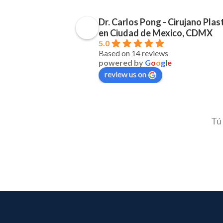
Dr. Carlos Pong - Cirujano Plas
en Ciudad de Mexico, CDMX
5.0
Based on 14 reviews
powered by
G
o
o
g
l
e
review us on
Tú 