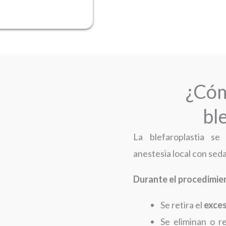
¿Cóm
bl
La blefaroplastia se
anestesia local con sed
Durante el procedimie
Se retira el
exces
Se eliminan o r