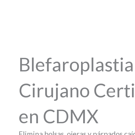
Skip
to
content
Blefaroplastia
Cirujano Cert
en CDMX
Elimina bolsas, ojeras y párpados caí